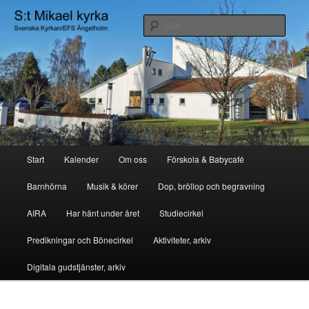
Hoppa
Svenska kyrkan/EFS Ängelholm
till
Sök
primärt
innehåll
S:t Mikael Kyrka
Huvudmeny
Start
Kalender
Om oss
Förskola & Babycafé
Barnhörna
Musik & körer
Dop, bröllop och begravning
AIRA
Har hänt under året
Studiecirkel
Predikningar och Bönecirkel
Aktiviteter, arkiv
Digitala gudstjänster, arkiv