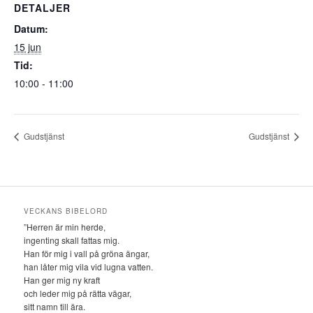
DETALJER
Datum:
15 jun
Tid:
10:00 - 11:00
Gudstjänst
Gudstjänst
VECKANS BIBELORD
”Herren är min herde,
ingenting skall fattas mig.
Han för mig i vall på gröna ängar,
han låter mig vila vid lugna vatten.
Han ger mig ny kraft
och leder mig på rätta vägar,
sitt namn till ära.