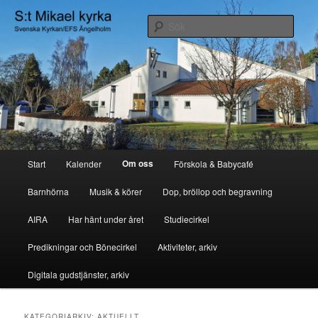
Hoppa
Hoppa
Svenska kyrkan/EFS Ängelholm
till
till
Sök
primärt
sekundärt
innehåll
innehåll
S:t Mikael Kyrka
Huvudmeny
Om oss
Start
Kalender
Förskola & Babycafé
Barnhörna
Musik & körer
Dop, bröllop och begravning
AIRA
Har hänt under året
Studiecirkel
Predikningar och Bönecirkel
Aktiviteter, arkiv
Digitala gudstjänster, arkiv
KATEGORIARKIV:
AKTUELLT