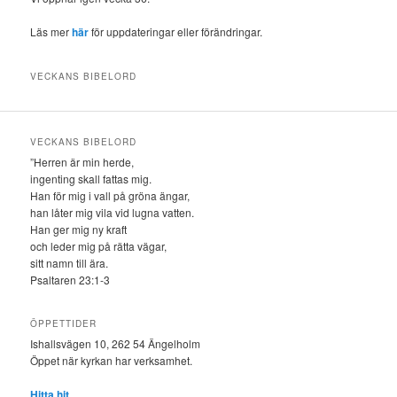
Läs mer
här
för uppdateringar eller förändringar.
VECKANS BIBELORD
VECKANS BIBELORD
”Herren är min herde,
ingenting skall fattas mig.
Han för mig i vall på gröna ängar,
han låter mig vila vid lugna vatten.
Han ger mig ny kraft
och leder mig på rätta vägar,
sitt namn till ära.
Psaltaren 23:1-3
ÖPPETTIDER
Ishallsvägen 10, 262 54 Ängelholm
Öppet när kyrkan har verksamhet.
Hitta hit